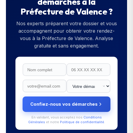
démarches à la
Préfecture de Valence
?
Nos experts préparent votre dossier et vous
accompagnent pour obtenir votre rendez-
vous à la
Préfecture de Valence
. Analyse
gratuite et sans engagement.
Confiez-nous vos démarches
En validant, vous acceptez nos
Conditions
Générales
et notre
Politique de confidentialité
.