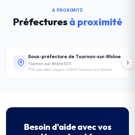
À PROXIMITÉ
Préfectures
à proximité
Sous-préfecture de Tournon-sur-Rhône
15
km
Tournon-sur-Rhône
(
07
)
16 quai Marc Seguin
,
07300
Tournon-sur-Rhône
Besoin d'aide avec vos