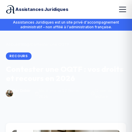
Assistances Juridiques
Assistances Juridiques est un site privé d'accompagnement
administratif – non affilié à l'administration française.
Accueil
/
Blog
/
Contester une OQTF
RECOURS
Contester une OQTF : vos droits
et recours en 2026
Par
Didier
Mis à jour le 27 février
12 min de
B.
2026
lecture