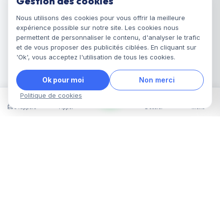
Gestion des cookies
Nous utilisons des cookies pour vous offrir la meilleure
expérience possible sur notre site. Les cookies nous
permettent de personnaliser le contenu, d'analyser le trafic
et de vous proposer des publicités ciblées. En cliquant sur
'Ok', vous acceptez l'utilisation de tous les cookies.
Ok pour moi
Non merci
Politique de cookies
Être rappelé
Appel
Dossier
Menu
Assistances Juridiques vous accompagne dans toutes
vos démarches administratives en France : titre de
séjour, naturalisation, recours OQTF, regroupement