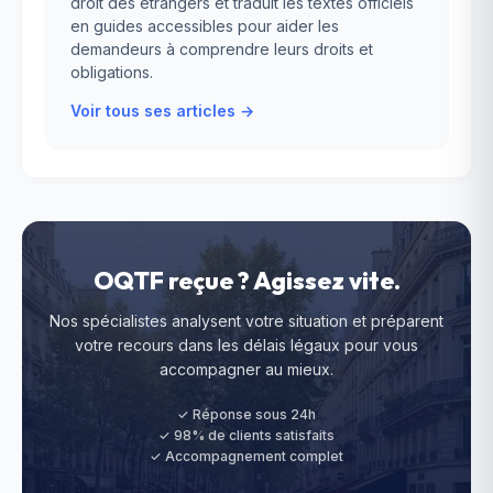
droit des étrangers et traduit les textes officiels
en guides accessibles pour aider les
demandeurs à comprendre leurs droits et
obligations.
Voir tous ses articles →
OQTF reçue ? Agissez vite.
Nos spécialistes analysent votre situation et préparent
votre recours dans les délais légaux pour vous
accompagner au mieux.
✓ Réponse sous 24h
✓ 98% de clients satisfaits
✓ Accompagnement complet