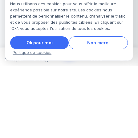
Nous utilisons des cookies pour vous offrir la meilleure
expérience possible sur notre site. Les cookies nous
permettent de personnaliser le contenu, d'analyser le trafic
et de vous proposer des publicités ciblées. En cliquant sur
'Ok', vous acceptez l'utilisation de tous les cookies.
Ok pour moi
Non merci
Politique de cookies
Être rappelé
WhatsApp
Dossier
Menu
Assistances Juridiques vous accompagne dans toutes
vos démarches administratives en France : titre de
séjour, naturalisation, recours OQTF, regroupement
familial et bien plus. Notre équipe d'experts vérifie et