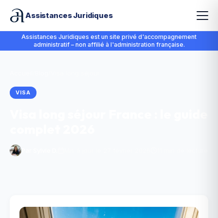
Assistances Juridiques
Assistances Juridiques est un site privé d'accompagnement
administratif – non affilié à l'administration française.
Accueil
/
Blog
/
Visa long séjour
VISA
Visa long séjour France : le guide
complet 2026
Par
Sylvie D.
Mis à jour le 27 février 2026
11 min de lecture