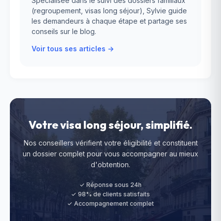
Spécialisée dans le suivi des dossiers familiaux
(regroupement, visas long séjour), Sylvie guide
les demandeurs à chaque étape et partage ses
conseils sur le blog.
Voir tous ses articles →
Votre visa long séjour, simplifié.
Nos conseillers vérifient votre éligibilité et constituent
un dossier complet pour vous accompagner au mieux
d'obtention.
✓ Réponse sous 24h
✓ 98% de clients satisfaits
✓ Accompagnement complet