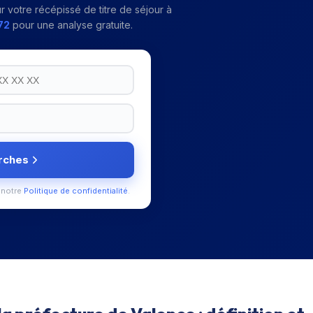
r votre
récépissé de titre de séjour
à
72
pour une analyse gratuite.
rches
 notre
Politique de confidentialité
.