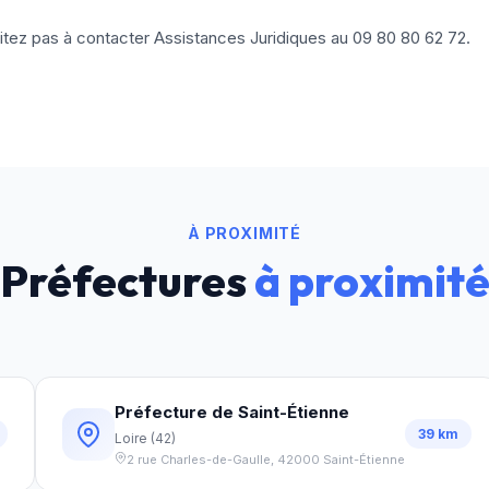
sitez pas à contacter Assistances Juridiques au
09 80 80 62 72
.
À PROXIMITÉ
Préfectures
à proximit
Préfecture de Saint-Étienne
39
km
Loire
(
42
)
2 rue Charles-de-Gaulle
,
42000
Saint-Étienne