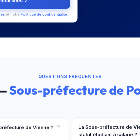
démarches
les
et notre
Politique de confidentialité
.
QUESTIONS FRÉQUENTES
 —
Sous-préfecture de Po
La Sous-préfecture de Vie
réfecture de Vienne ?
statut étudiant à salarié ?