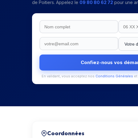
de Poitiers
. Appelez le
09 80 80 62 72
pour une an
Confiez-nous vos déma
En validant, vous acceptez nos
Conditions Générales
et
Coordonnées