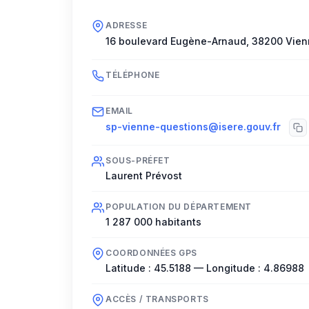
ADRESSE
16 boulevard Eugène-Arnaud
,
38200
Vien
TÉLÉPHONE
EMAIL
sp-vienne-questions@isere.gouv.fr
SOUS-PRÉFET
Laurent Prévost
POPULATION DU DÉPARTEMENT
1 287 000
habitants
COORDONNÉES GPS
Latitude :
45.5188
— Longitude :
4.86988
ACCÈS / TRANSPORTS