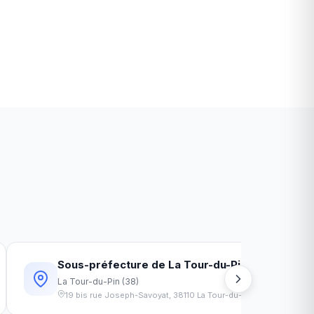
é
Sous-préfecture de La Tour-du-Pin
45
km
La Tour-du-Pin
(
38
)
19 bis rue Joseph-Savoyat
,
38110
La Tour-du-Pin