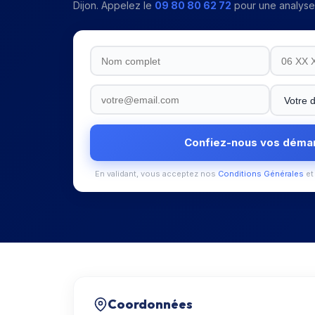
Dijon
. Appelez le
09 80 80 62 72
pour une analyse 
Confiez-nous vos déma
En validant, vous acceptez nos
Conditions Générales
et
Coordonnées