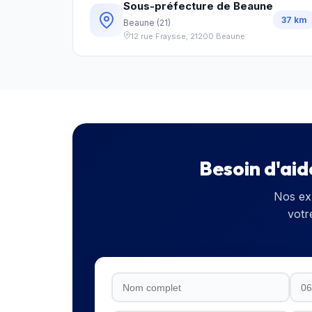
Sous-préfecture de Beaune
37
km
Beaune
(
21
)
12 rue Fraysse
,
21200
Beaune
Besoin d'aid
Nos ex
votr