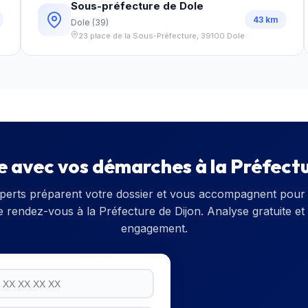
Sous-préfecture de Dole
43
km
Dole
(
39
)
23 place de la Sous-Préfecture
,
39100
Dole
e avec vos démarches à la
Préfectu
perts préparent votre dossier et vous accompagnent pour 
e rendez-vous à la
Préfecture de Dijon
. Analyse gratuite et
engagement.