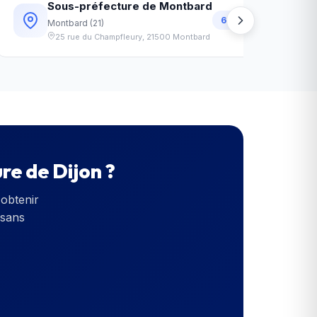
Sous-préfecture de Montbard
62
km
Montbard
(
21
)
25 rue du Champfleury
,
21500
Montbard
re de Dijon
?
obtenir
 sans