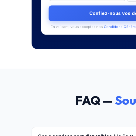
Confiez-nous vos 
En validant, vous acceptez nos
Conditions Généra
FAQ —
Sou