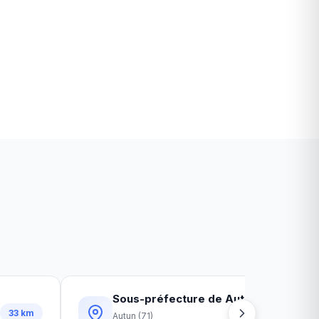
é
Sous-préfecture de Autun
33
km
46
km
Autun
(
71
)