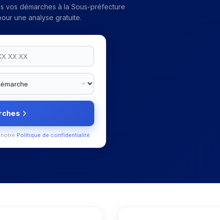
ns vos démarches à la
Sous-préfecture
our une analyse gratuite.
rches
 notre
Politique de confidentialité
.