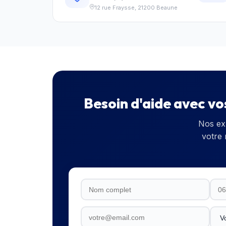
12 rue Fraysse
,
21200
Beaune
Besoin d'aide avec vo
Nos ex
votre