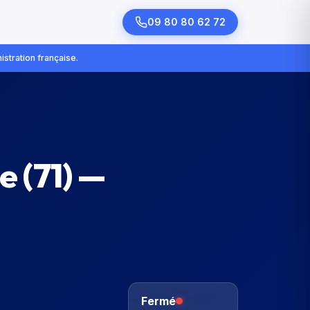
09 80 80 62 72
istration française.
ne
(
71
) —
Fermé