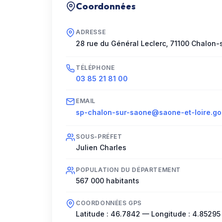
Coordonnées
ADRESSE
28 rue du Général Leclerc
,
71100
Chalon-
TÉLÉPHONE
03 85 21 81 00
EMAIL
sp-chalon-sur-saone@saone-et-loire.gou
SOUS-PRÉFET
Julien Charles
POPULATION DU DÉPARTEMENT
567 000
habitants
COORDONNÉES GPS
Latitude :
46.7842
— Longitude :
4.85295