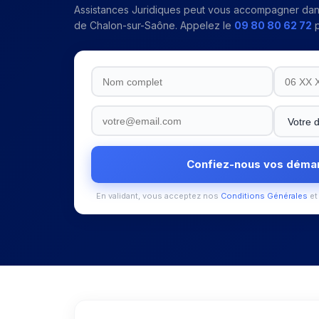
Assistances Juridiques peut vous accompagner da
de Chalon-sur-Saône
. Appelez le
09 80 80 62 72
p
Confiez-nous vos déma
En validant, vous acceptez nos
Conditions Générales
et