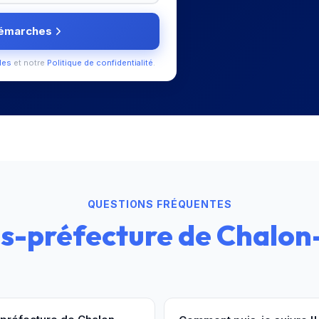
démarches
les
et notre
Politique de confidentialité
.
QUESTIONS FRÉQUENTES
s-préfecture de Chalon