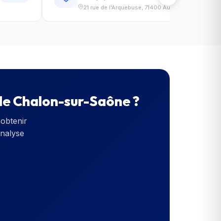
21 rue de l'Arquebuse
,
71400
Autun
de Chalon-sur-Saône
?
obtenir
Analyse