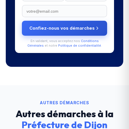
Confiez-nous vos démarches
En validant, vous acceptez nos
Conditions
Générales
et notre
Politique de confidentialité
.
AUTRES DÉMARCHES
Autres démarches à la
Préfecture
de
Dijon