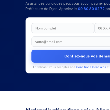
Assistances Juridiques peut vous accompagner pou
Préfecture de Dijon
. Appelez le
09 80 80 62 72
pou
Confiez-nous vos déma
En validant, vous acceptez nos
Conditions Générales
et