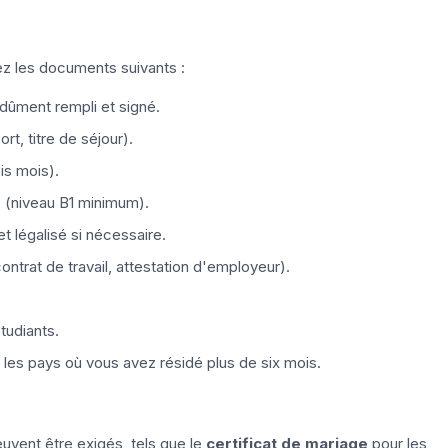
ez les documents suivants :
dûment rempli et signé.
rt, titre de séjour).
is mois).
e
(niveau B1 minimum).
 et légalisé si nécessaire.
ontrat de travail, attestation d'employeur).
tudiants.
 les pays où vous avez résidé plus de six mois.
vent être exigés, tels que le
certificat de mariage
pour les