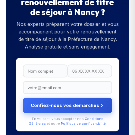
renouvellement de titre
de séjour
à
Nancy
?
Nos experts préparent votre dossier et vous
accompagnent pour votre
renouvellement
de titre de séjour
à la
Préfecture de Nancy
.
Analyse gratuite et sans engagement.
Confiez-nous vos démarches
En validant, vous acceptez nos
Conditions
Générales
et notre
Politique de confidentialité
.