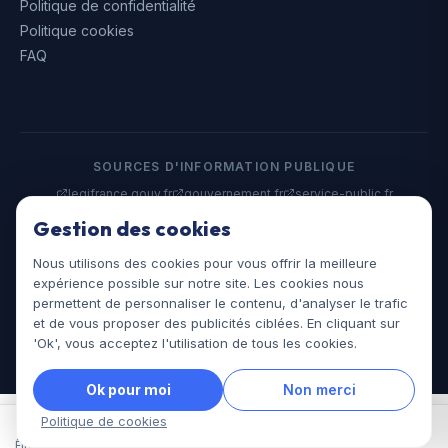
Politique de confidentialité
Politique cookies
FAQ
SOURCES D'INFORMATION PUBLIQUE
legifrance.gouv.fr
gouvernement.fr
service-public.fr
data.gouv.fr
Gestion des cookies
Nous utilisons des cookies pour vous offrir la meilleure
©
2026
Assistances Juridiques. Tous droits réservés.
expérience possible sur notre site. Les cookies nous
assistances-juridiques.fr
permettent de personnaliser le contenu, d'analyser le trafic
et de vous proposer des publicités ciblées. En cliquant sur
'Ok', vous acceptez l'utilisation de tous les cookies.
Ok pour moi
Non merci
Politique de cookies
Être rappelé
Appel
Dossier
Menu