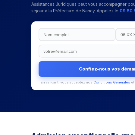
Assistances Juridiques peut vous accompagner pou
séjour
à la
Préfecture de Nancy
. Appelez le
09 80 
Confiez-nous vos déma
En validant, vous acceptez nos
Conditions Générales
et