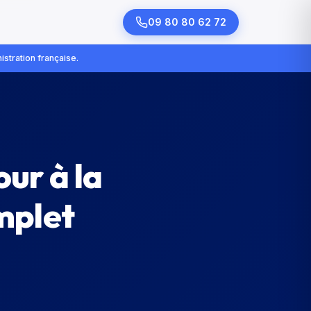
09 80 80 62 72
istration française.
ur à la
mplet