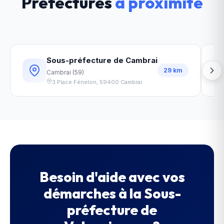
Préfectures
à proximité
Sous-préfecture de Cambrai
29
km
Cambrai
(
59
)
3 Place Fénelon
,
59400
Cambrai
Besoin d'aide avec vos
démarches à la
Sous-
préfecture de