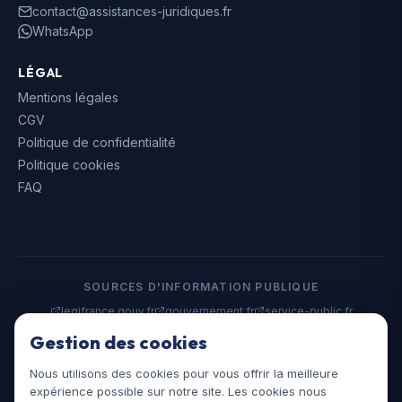
contact@assistances-juridiques.fr
WhatsApp
LÉGAL
Mentions légales
CGV
Politique de confidentialité
Politique cookies
FAQ
SOURCES D'INFORMATION PUBLIQUE
legifrance.gouv.fr
gouvernement.fr
service-public.fr
data.gouv.fr
Gestion des cookies
Nous utilisons des cookies pour vous offrir la meilleure
©
2026
Assistances Juridiques. Tous droits réservés.
expérience possible sur notre site. Les cookies nous
assistances-juridiques.fr