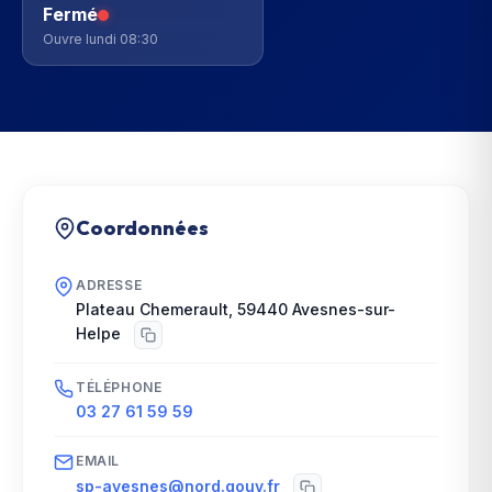
Fermé
Ouvre lundi 08:30
Coordonnées
ADRESSE
Plateau Chemerault
,
59440
Avesnes-sur-
Helpe
TÉLÉPHONE
03 27 61 59 59
EMAIL
sp-avesnes@nord.gouv.fr