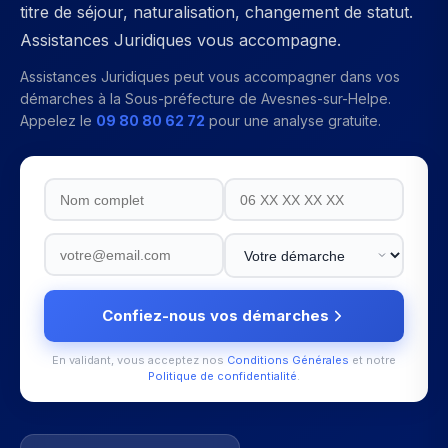
titre de séjour, naturalisation, changement de statut.
Assistances Juridiques vous accompagne.
Assistances Juridiques peut vous accompagner dans vos
démarches à la
Sous-préfecture de Avesnes-sur-Helpe
.
Appelez le
09 80 80 62 72
pour une analyse gratuite.
Confiez-nous vos démarches
En validant, vous acceptez nos
Conditions Générales
et notre
Politique de confidentialité
.