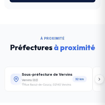
À PROXIMITÉ
Préfectures
à proximité
Sous-préfecture de Vervins
32
km
Vervins
(
02
)
Rue Raoul-de-Coucy
,
02140
Vervins