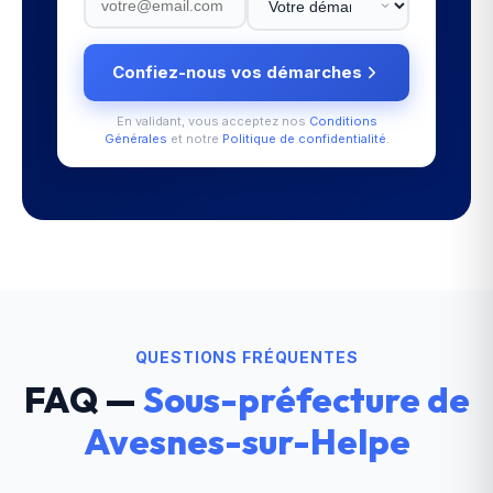
Confiez-nous vos démarches
En validant, vous acceptez nos
Conditions
Générales
et notre
Politique de confidentialité
.
QUESTIONS FRÉQUENTES
FAQ —
Sous-préfecture de
Avesnes-sur-Helpe