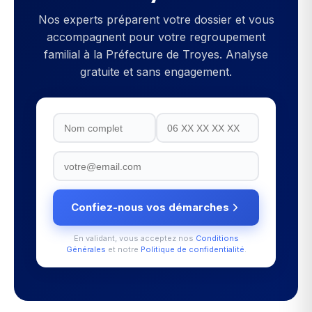
Nos experts préparent votre dossier et vous
accompagnent pour votre
regroupement
familial
à la
Préfecture de Troyes
. Analyse
gratuite et sans engagement.
Confiez-nous vos démarches
En validant, vous acceptez nos
Conditions
Générales
et notre
Politique de confidentialité
.