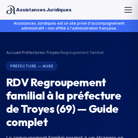
Assistances Juridiques
Assistances Juridiques est un site privé d'accompagnement
administratif – non affilié à l'administration française.
Accueil
Préfectures
Troyes
Regroupement familial
›
›
›
PRÉFECTURE
—
AUBE
RDV Regroupement
familial à la préfecture
de Troyes (69) — Guide
complet
Le regroupement familial permet à un étranger en