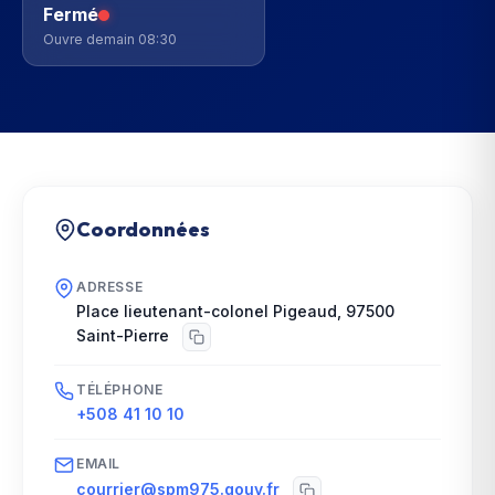
Fermé
Ouvre demain 08:30
Coordonnées
ADRESSE
Place lieutenant-colonel Pigeaud
,
97500
Saint-Pierre
TÉLÉPHONE
+508 41 10 10
EMAIL
courrier@spm975.gouv.fr