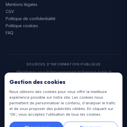
Mentions légales
CGV
Politique de confidentialité
Politique cookies
FAQ
SOURCES D'INFORMATION PUBLIQUE
legifrance.gouv.fr
gouvernement.fr
service-public.fr
data.gouv.fr
Gestion des cookies
Nous utilisons des cookies pour vous offrir la meilleure
©
2026
Assistances Juridiques. Tous droits réservés.
expérience possible sur notre site. Les cookies nous
assistances-juridiques.fr
permettent de personnaliser le contenu, d'analyser le trafic
et de vous proposer des publicités ciblées. En cliquant sur
'Ok', vous acceptez l'utilisation de tous les cookies.