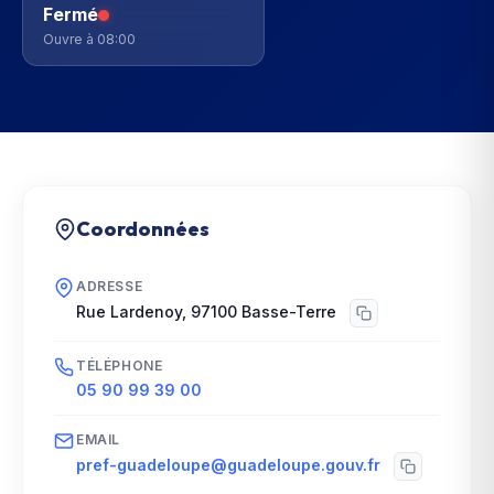
Fermé
Ouvre à 08:00
Coordonnées
ADRESSE
Rue Lardenoy
,
97100
Basse-Terre
TÉLÉPHONE
05 90 99 39 00
EMAIL
pref-guadeloupe@guadeloupe.gouv.fr