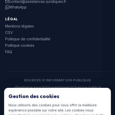
contact@assistances-juridiques.fr
WhatsApp
LÉGAL
Mentions légales
CGV
Politique de confidentialité
Politique cookies
FAQ
SOURCES D'INFORMATION PUBLIQUE
legifrance.gouv.fr
gouvernement.fr
service-public.fr
data.gouv.fr
Gestion des cookies
Nous utilisons des cookies pour vous offrir la meilleure
©
2026
Assistances Juridiques. Tous droits réservés.
expérience possible sur notre site. Les cookies nous
assistances-juridiques.fr