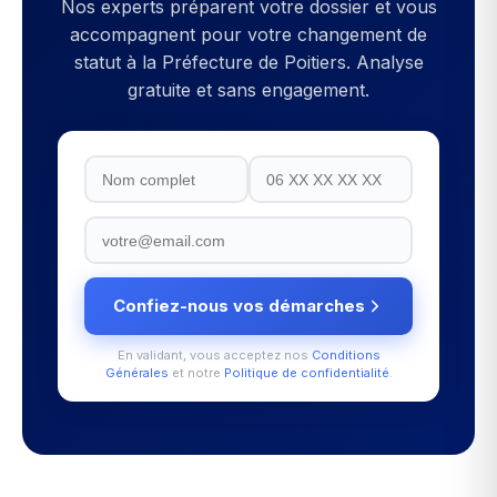
Nos experts préparent votre dossier et vous
accompagnent pour votre
changement de
statut
à la
Préfecture de Poitiers
. Analyse
gratuite et sans engagement.
Confiez-nous vos démarches
En validant, vous acceptez nos
Conditions
Générales
et notre
Politique de confidentialité
.