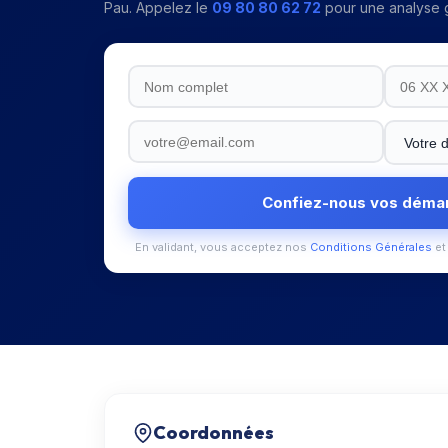
Pau
. Appelez le
09 80 80 62 72
pour une analyse g
Confiez-nous vos déma
En validant, vous acceptez nos
Conditions Générales
et
Coordonnées