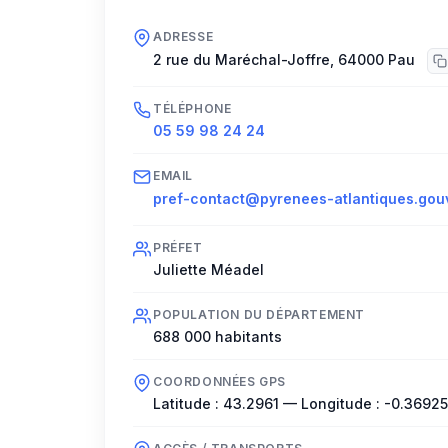
ADRESSE
2 rue du Maréchal-Joffre
,
64000
Pau
TÉLÉPHONE
05 59 98 24 24
EMAIL
pref-contact@pyrenees-atlantiques.gouv
PRÉFET
Juliette Méadel
POPULATION DU DÉPARTEMENT
688 000
habitants
COORDONNÉES GPS
Latitude :
43.2961
— Longitude :
-0.36925