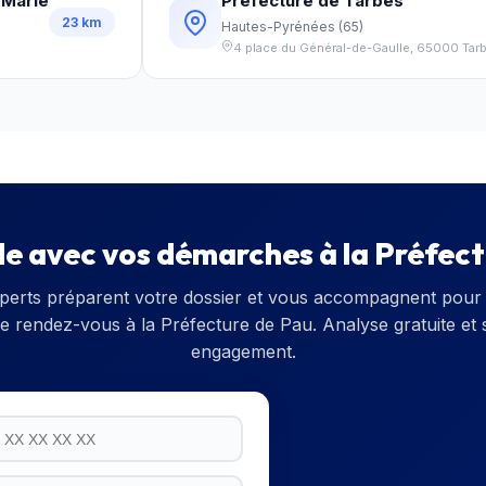
-Marie
Préfecture de Tarbes
23
km
Hautes-Pyrénées
(
65
)
4 place du Général-de-Gaulle
,
65000
Tar
de avec vos démarches à la
Préfect
perts préparent votre dossier et vous accompagnent pour 
re rendez-vous à la
Préfecture de Pau
. Analyse gratuite et
engagement.