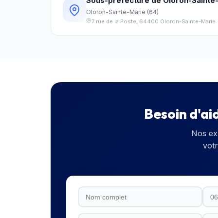
Sous-préfecture de Oloron-Sainte
Oloron-Sainte-Marie
(
64
)
7 rue de la Poste
,
64400
Oloron-Sainte-Marie
Besoin d'ai
Nos ex
vot