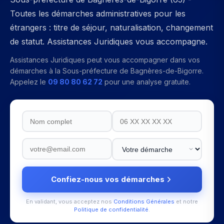
Toutes les démarches administratives pour les
étrangers : titre de séjour, naturalisation, changement
de statut. Assistances Juridiques vous accompagne.
Assistances Juridiques peut vous accompagner dans vos
démarches à la
Sous-préfecture de Bagnères-de-Bigorre
.
Appelez le
09 80 80 62 72
pour une analyse gratuite.
Confiez-nous vos démarches
En validant, vous acceptez nos
Conditions Générales
et notre
Politique de confidentialité
.