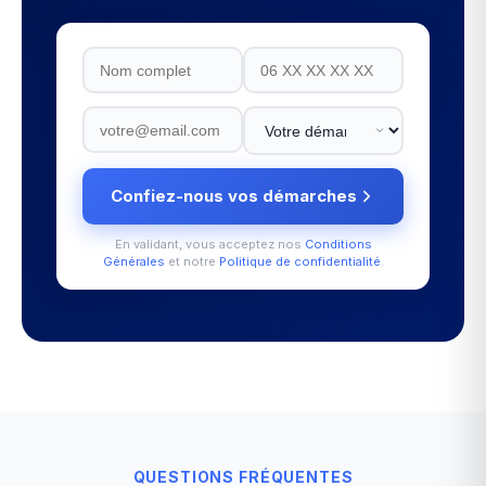
Confiez-nous vos démarches
En validant, vous acceptez nos
Conditions
Générales
et notre
Politique de confidentialité
.
QUESTIONS FRÉQUENTES