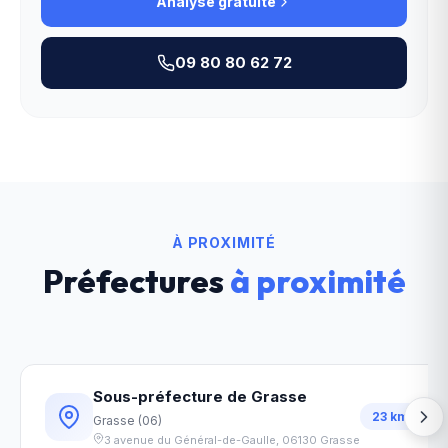
Analyse gratuite
09 80 80 62 72
À PROXIMITÉ
Préfectures
à proximité
Sous-préfecture de Grasse
23
km
Grasse
(
06
)
3 avenue du Général-de-Gaulle
,
06130
Grasse