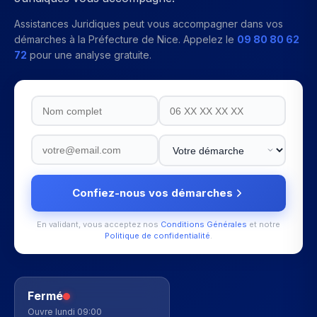
Assistances Juridiques peut vous accompagner dans vos
démarches à la
Préfecture de Nice
. Appelez le
09 80 80 62
72
pour une analyse gratuite.
Confiez-nous vos démarches
En validant, vous acceptez nos
Conditions Générales
et notre
Politique de confidentialité
.
Fermé
Ouvre lundi 09:00