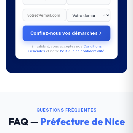
Confiez-nous vos démarches
En validant, vous acceptez nos
Conditions
Générales
et notre
Politique de confidentialité
.
QUESTIONS FRÉQUENTES
FAQ —
Préfecture de Nice