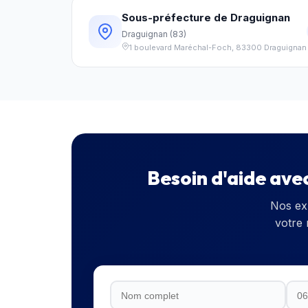
Sous-préfecture de Draguignan
Draguignan
(
83
)
1 boulevard Maréchal-Foch
,
83300
Draguignan
Besoin d'aide ave
Nos ex
votre