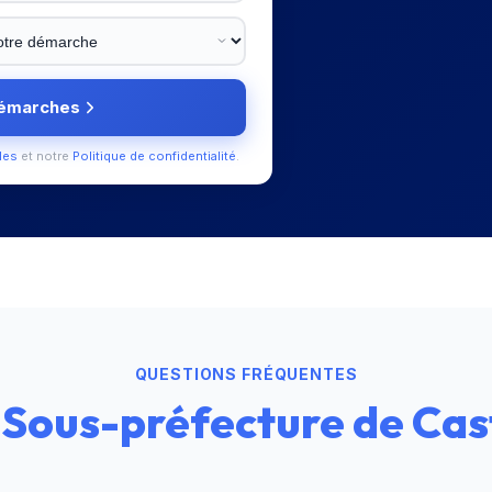
démarches
les
et notre
Politique de confidentialité
.
QUESTIONS FRÉQUENTES
—
Sous-préfecture de Cas