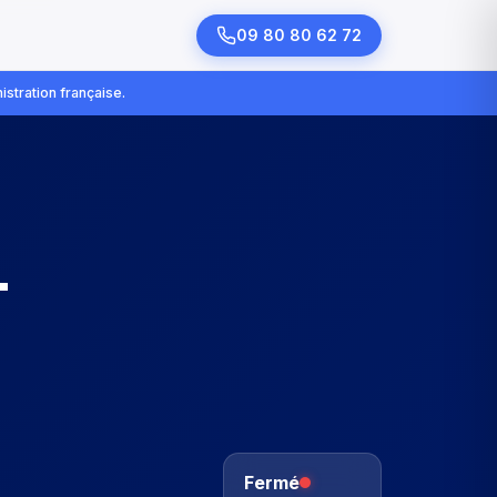
09 80 80 62 72
istration française.
—
Fermé