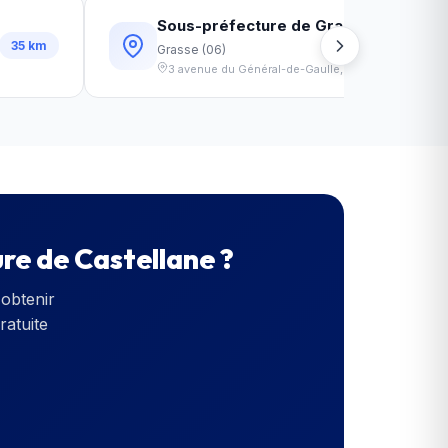
Sous-préfecture de Grasse
35
km
3
Grasse
(
06
)
3 avenue du Général-de-Gaulle
,
06130
Grasse
re de Castellane
?
obtenir
ratuite