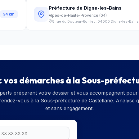
Préfecture de Digne-les-Bains
34
km
Alpes-de-Haute-Provence
(
04
)
8 rue du Docteur-Romieu
,
04000
Digne-les-Bains
c vos démarches à la
Sous-préfectu
perts préparent votre dossier et vous accompagnent pour 
 rendez-vous à la
Sous-préfecture de Castellane
. Analyse g
et sans engagement.