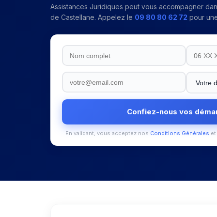
Assistances Juridiques peut vous accompagner da
de Castellane
. Appelez le
09 80 80 62 72
pour une 
Confiez-nous vos déma
En validant, vous acceptez nos
Conditions Générales
et