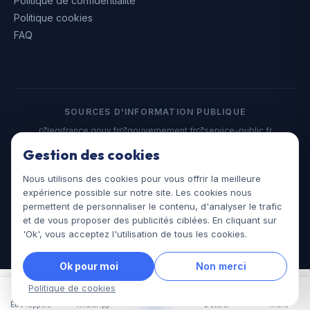
Politique de confidentialité
Politique cookies
FAQ
SOURCES D'INFORMATION PUBLIQUE
legifrance.gouv.fr
gouvernement.fr
service-public.fr
data.gouv.fr
Gestion des cookies
Nous utilisons des cookies pour vous offrir la meilleure
©
2026
Assistances Juridiques. Tous droits réservés.
expérience possible sur notre site. Les cookies nous
assistances-juridiques.fr
permettent de personnaliser le contenu, d'analyser le trafic
et de vous proposer des publicités ciblées. En cliquant sur
'Ok', vous acceptez l'utilisation de tous les cookies.
Ok pour moi
Non merci
Politique de cookies
Être rappelé
WhatsApp
Dossier
Menu