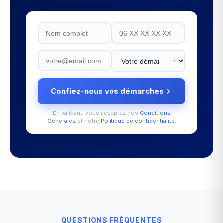
Confiez-nous vos démarches
En validant, vous acceptez nos
Conditions
Générales
et notre
Politique de confidentialité
.
QUESTIONS FRÉQUENTES