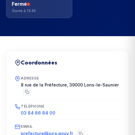
Fermé
Ouvre à 13:45
Coordonnées
ADRESSE
8 rue de la Préfecture
,
39000
Lons-le-Saunier
TÉLÉPHONE
03 84 86 84 00
EMAIL
prefecture@jura.gouv.fr