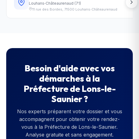
Louhans‑Châteaurenaud
(
71
)
11 rue des Bordes
,
71500
Louhans‑Châteaurenaud
Besoin d'aide avec vos
démarches à la
Préfecture de Lons-le-
Saunier
?
Nos experts préparent votre dossier et vous
accompagnent pour obtenir votre rendez-
vous à la
Préfecture de Lons-le-Saunier
.
Analyse gratuite et sans engagement.