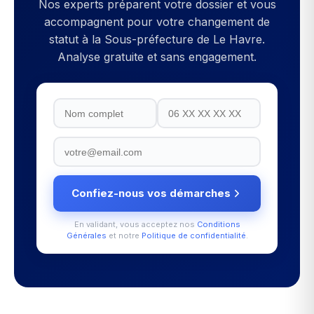
Nos experts préparent votre dossier et vous
accompagnent pour votre
changement de
statut
à la
Sous-préfecture de Le Havre
.
Analyse gratuite et sans engagement.
Confiez-nous vos démarches
En validant, vous acceptez nos
Conditions
Générales
et notre
Politique de confidentialité
.