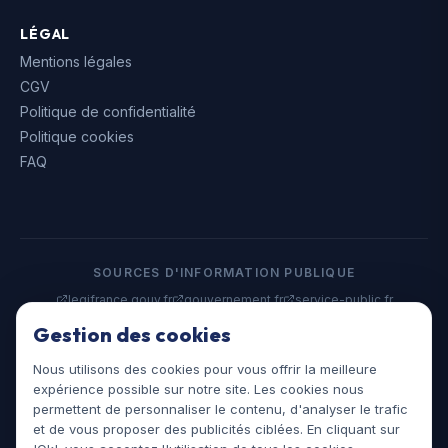
LÉGAL
Mentions légales
CGV
Politique de confidentialité
Politique cookies
FAQ
SOURCES D'INFORMATION PUBLIQUE
legifrance.gouv.fr
gouvernement.fr
service-public.fr
data.gouv.fr
Gestion des cookies
Nous utilisons des cookies pour vous offrir la meilleure
©
2026
Assistances Juridiques. Tous droits réservés.
expérience possible sur notre site. Les cookies nous
assistances-juridiques.fr
permettent de personnaliser le contenu, d'analyser le trafic
et de vous proposer des publicités ciblées. En cliquant sur