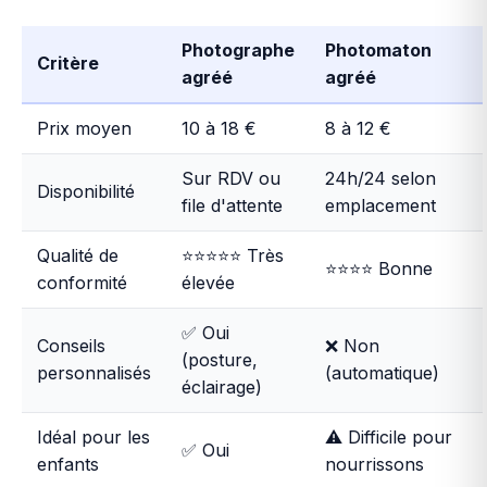
Photographe
Photomaton
Critère
agréé
agréé
Prix moyen
10 à 18 €
8 à 12 €
Sur RDV ou
24h/24 selon
Disponibilité
file d'attente
emplacement
Qualité de
⭐⭐⭐⭐⭐ Très
⭐⭐⭐⭐ Bonne
conformité
élevée
✅ Oui
Conseils
❌ Non
(posture,
personnalisés
(automatique)
éclairage)
Idéal pour les
⚠️ Difficile pour
✅ Oui
enfants
nourrissons