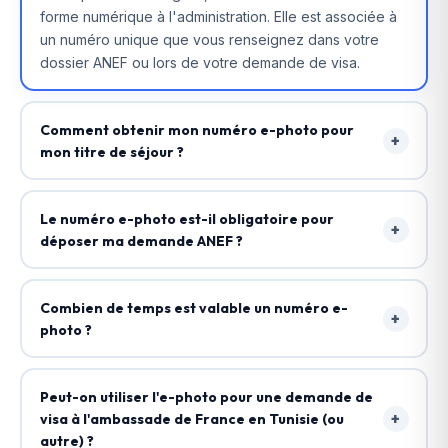
forme numérique à l'administration. Elle est associée à
un numéro unique que vous renseignez dans votre
dossier ANEF ou lors de votre demande de visa.
Comment obtenir mon numéro e-photo pour
+
mon titre de séjour ?
Rendez-vous chez un photographe agréé (arborant le
logo "Agréé numérique") ou dans un photomaton
Le numéro e-photo est-il obligatoire pour
+
agréé (Photomaton, Photo Me). La photo est prise,
déposer ma demande ANEF ?
validée automatiquement selon les normes
Oui, depuis 2023, le numéro e-photo remplace l'envoi
biométriques, et un reçu avec un code à 9 chiffres
de photos papier pour la plupart des demandes
vous est remis. Ce code = votre numéro e-photo.
Combien de temps est valable un numéro e-
+
dématérialisées sur l'ANEF. Vous devrez le saisir dans
photo ?
le formulaire en ligne. Sans ce numéro, vous ne pouvez
Le numéro e-photo est valable 6 mois à compter de sa
pas finaliser votre dossier.
création. Si vous ne déposez pas votre dossier dans
Peut-on utiliser l'e-photo pour une demande de
ce délai, vous devrez prendre une nouvelle photo.
+
visa à l'ambassade de France en Tunisie (ou
autre) ?