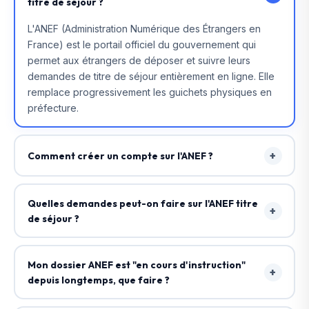
titre de séjour ?
L'ANEF (Administration Numérique des Étrangers en
France) est le portail officiel du gouvernement qui
permet aux étrangers de déposer et suivre leurs
demandes de titre de séjour entièrement en ligne. Elle
remplace progressivement les guichets physiques en
préfecture.
+
Comment créer un compte sur l'ANEF ?
Rendez-vous sur administration-etrangers-en-
france.interieur.gouv.fr. Cliquez sur "Créer un compte",
Quelles demandes peut-on faire sur l'ANEF titre
+
renseignez votre email, créez un mot de passe, puis
de séjour ?
validez votre identité avec votre passeport ou titre de
Via l'ANEF, vous pouvez effectuer : une première
voyage. Vous recevrez un email de confirmation.
demande de titre de séjour, un renouvellement, un
Mon dossier ANEF est "en cours d'instruction"
+
changement d'adresse, une demande de duplicata, et
depuis longtemps, que faire ?
suivre l'état de votre dossier en temps réel.
Un dossier en cours d'instruction depuis plus de 4 mois