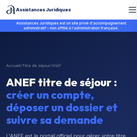
Assistances Juridiques
Assistances Juridiques est un site privé d'accompagnement
administratif – non affilié à l'administration française.
Accueil
/
Titre de séjour
/
ANEF
ANEF titre de séjour :
créer un compte,
déposer un dossier et
suivre sa demande
L'ANEF est le portail officiel pour gérer votre titre