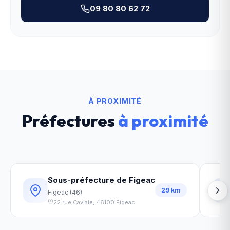
09 80 80 62 72
À PROXIMITÉ
Préfectures
à proximité
Sous-préfecture de Figeac
29
km
Figeac
(
46
)
22 rue Caviale
,
46100
Figeac