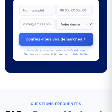
Confiez-nous vos démarches
En validant, vous acceptez nos
Conditions
Générales
et notre
Politique de confidentialité
.
QUESTIONS FRÉQUENTES