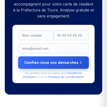
accompagnent pour votre
carte de résident
à la
Préfecture de Tours
. Analyse gratuite et
sans engagement.
Confiez-nous vos démarches
En validant, vous acceptez nos
Conditions
Générales
et notre
Politique de confidentialité
.