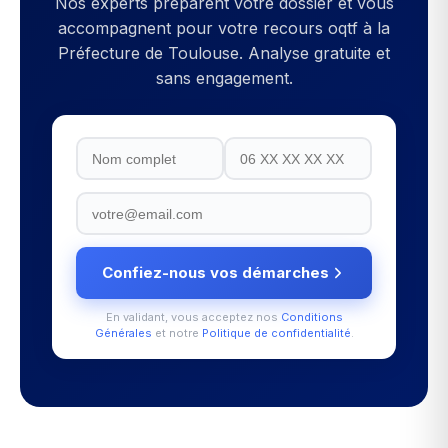
Nos experts préparent votre dossier et vous
accompagnent pour votre
recours oqtf
à la
Préfecture de Toulouse
. Analyse gratuite et
sans engagement.
Confiez-nous vos démarches
En validant, vous acceptez nos
Conditions
Générales
et notre
Politique de confidentialité
.