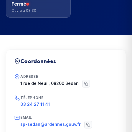
Fermé
Ouvre à 08:30
Coordonnées
ADRESSE
1 rue de Neuil
,
08200
Sedan
TÉLÉPHONE
03 24 27 11 41
EMAIL
sp-sedan@ardennes.gouv.fr