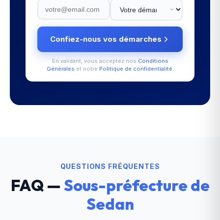
Confiez-nous vos démarches
En validant, vous acceptez nos
Conditions
Générales
et notre
Politique de confidentialité
.
QUESTIONS FRÉQUENTES
FAQ —
Sous-préfecture de
Sedan