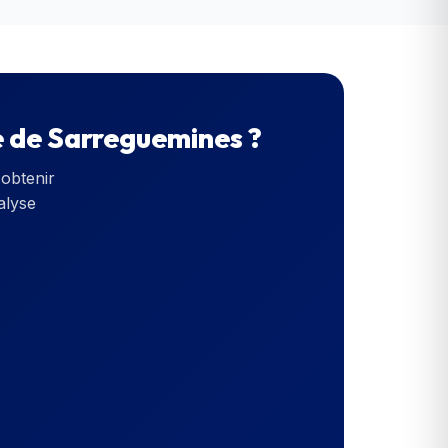
e de Sarreguemines
?
obtenir
alyse