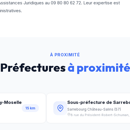
Assistances Juridiques au
09 80 80 62 72
. Leur expertise est
istratives.
À PROXIMITÉ
Préfectures
à proximit
y-Moselle
Sous-préfecture de Sarrebo
15
km
Sarrebourg Château-Salins
(
57
)
8 rue du Président-Robert-Schuman