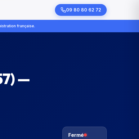
09 80 80 62 72
istration française.
57
) —
Fermé