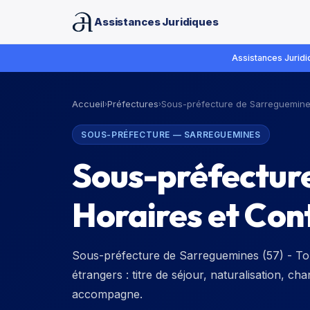
Assistances Juridiques
Assistances Juridiq
Accueil
Préfectures
Sous-préfecture de Sarreguemin
›
›
SOUS-PRÉFECTURE
—
SARREGUEMINES
Sous-préfectur
Horaires et Con
Sous-préfecture de Sarreguemines (57) - Tou
étrangers : titre de séjour, naturalisation, c
accompagne.