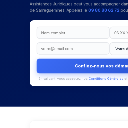
Assistances Juridiques peut vous accompagner da
de Sarreguemines
. Appelez le
09 80 80 62 72
pour
Confiez-nous vos déma
En validant, vous acceptez nos
Conditions Générales
et