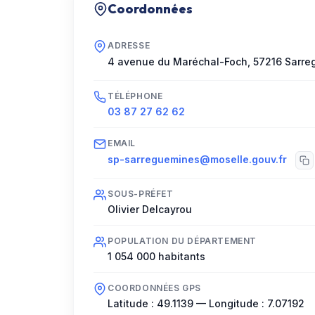
Coordonnées
ADRESSE
4 avenue du Maréchal-Foch
,
57216
Sarre
TÉLÉPHONE
03 87 27 62 62
EMAIL
sp-sarreguemines@moselle.gouv.fr
SOUS-PRÉFET
Olivier Delcayrou
POPULATION DU DÉPARTEMENT
1 054 000
habitants
COORDONNÉES GPS
Latitude :
49.1139
— Longitude :
7.07192