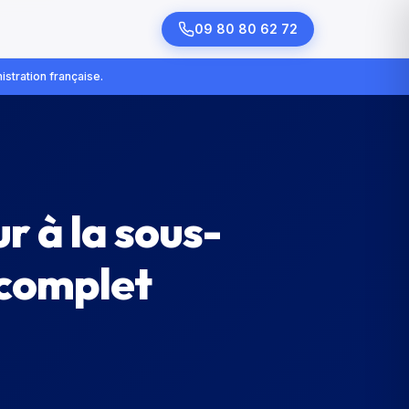
09 80 80 62 72
istration française.
r à la sous-
 complet