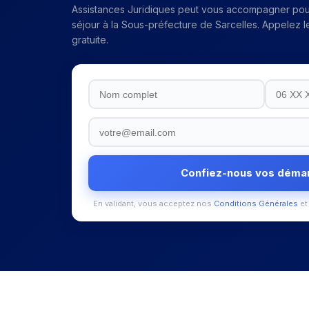
Assistances Juridiques peut vous accompagner pou
séjour
à la
Sous-préfecture de Sarcelles
. Appelez l
gratuite.
Confiez-nous vos déma
En validant, vous acceptez nos
Conditions Générales
et