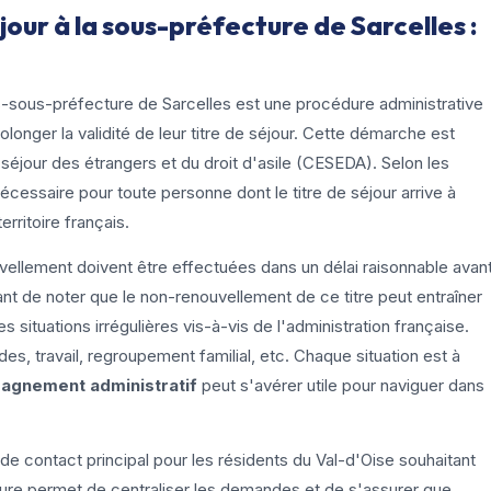
our à la sous-préfecture de Sarcelles :
s-sous-préfecture de Sarcelles est une procédure administrative
longer la validité de leur titre de séjour. Cette démarche est
séjour des étrangers et du droit d'asile (CESEDA). Selon les
nécessaire pour toute personne dont le titre de séjour arrive à
erritoire français.
vellement doivent être effectuées dans un délai raisonnable avan
rtant de noter que le non-renouvellement de ce titre peut entraîner
situations irrégulières vis-à-vis de l'administration française.
es, travail, regroupement familial, etc. Chaque situation est à
gnement administratif
peut s'avérer utile pour naviguer dans
 de contact principal pour les résidents du Val-d'Oise souhaitant
cture permet de centraliser les demandes et de s'assurer que