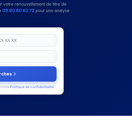
r votre
renouvellement de titre de
e
09 80 80 62 72
pour une analyse
rches
 notre
Politique de confidentialité
.