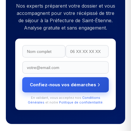
Nos experts préparent votre dossier et vous
accompagnent pour votre
récépissé de titre
de séjour
à la
Préfecture de Saint-Étienne
.
Analyse gratuite et sans engagement.
Confiez-nous vos démarches
En validant, vous acceptez nos
Conditions
Générales
et notre
Politique de confidentialité
.