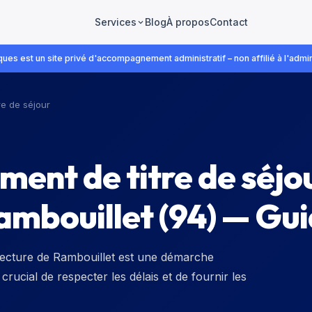
Blog
À propos
Contact
Services
ues est un site privé d'accompagnement administratif – non affilié à l'admin
re de séjour
ent de titre de séjou
ambouillet (94) — Gu
éfecture de Rambouillet est une démarche
 crucial de respecter les délais et de fournir les