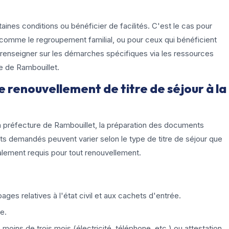
ines conditions ou bénéficier de facilités. C'est le cas pour
, comme le regroupement familial, ou pour ceux qui bénéficient
se renseigner sur les démarches spécifiques via les ressources
re de Rambouillet.
 renouvellement de titre de séjour à la
la préfecture de Rambouillet, la préparation des documents
s demandés peuvent varier selon le type de titre de séjour que
lement requis pour tout renouvellement.
ages relatives à l'état civil et aux cachets d'entrée.
e.
moins de trois mois (électricité, téléphone, etc.) ou attestation