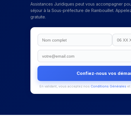
Assistances Juridiques peut vous accompagner pou
séjour
à la
Sous-préfecture de Rambouillet
. Appelez
gratuite.
Confiez-nous vos déma
En validant, vous acceptez nos
Conditions Générales
et