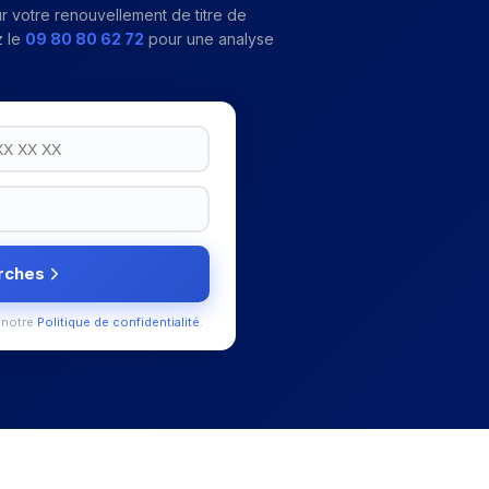
r votre
renouvellement de titre de
 le
09 80 80 62 72
pour une analyse
rches
 notre
Politique de confidentialité
.