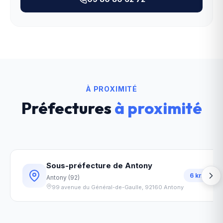
À PROXIMITÉ
Préfectures
à proximité
Sous-préfecture de Antony
6
km
Antony
(
92
)
99 avenue du Général-de-Gaulle
,
92160
Antony