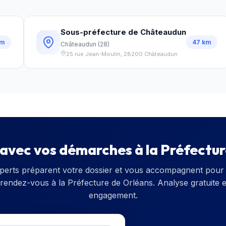
Sous-préfecture de Châteaudun
m
47
km
Châteaudun
(
28
)
25 rue Jean-Moulin
,
28200
Châteaudun
 avec vos démarches à la
Préfectur
perts préparent votre dossier et vous accompagnent pour 
 rendez-vous à la
Préfecture de Orléans
. Analyse gratuite 
engagement.