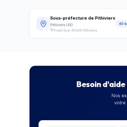
Sous-préfecture de Pithiviers
40
k
Pithiviers
(
45
)
11 mail Sud
,
45300
Pithiviers
Besoin d'aide
Nos ex
votre