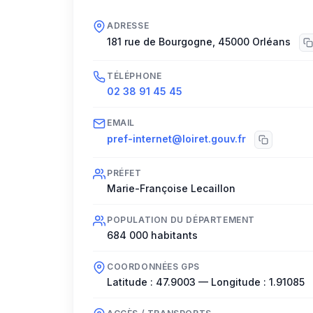
ADRESSE
181 rue de Bourgogne
,
45000
Orléans
TÉLÉPHONE
02 38 91 45 45
EMAIL
pref-internet@loiret.gouv.fr
PRÉFET
Marie-Françoise Lecaillon
POPULATION DU DÉPARTEMENT
684 000
habitants
COORDONNÉES GPS
Latitude :
47.9003
— Longitude :
1.91085