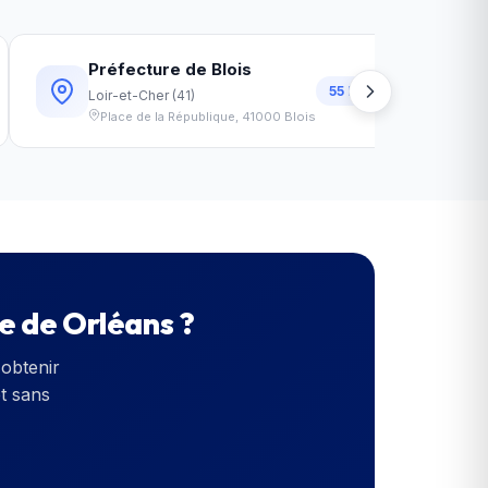
Préfecture de Blois
55
km
Loir-et-Cher
(
41
)
Place de la République
,
41000
Blois
e de Orléans
?
obtenir
et sans