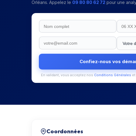
Orléans
. Appelez le
09 80 80 62 72
pour une analy
Confiez-nous vos déma
En validant, vous acceptez nos
Conditions Générales
et
Coordonnées