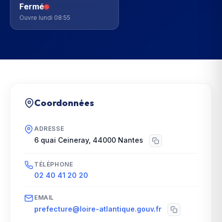
Fermé
Ouvre lundi 08:55
Coordonnées
ADRESSE
6 quai Ceineray
,
44000
Nantes
TÉLÉPHONE
02 40 41 20 20
EMAIL
prefecture@loire-atlantique.gouv.fr