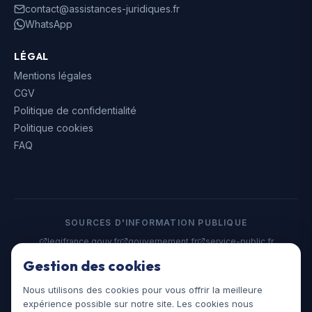
contact@assistances-juridiques.fr
WhatsApp
LÉGAL
Mentions légales
CGV
Politique de confidentialité
Politique cookies
FAQ
SOURCES D'INFORMATION PUBLIQUE
legifrance.gouv.fr
gouvernement.fr
service-public.fr
data.gouv.fr
Gestion des cookies
Nous utilisons des cookies pour vous offrir la meilleure
©
2026
Assistances Juridiques. Tous droits réservés.
expérience possible sur notre site. Les cookies nous
assistances-juridiques.fr