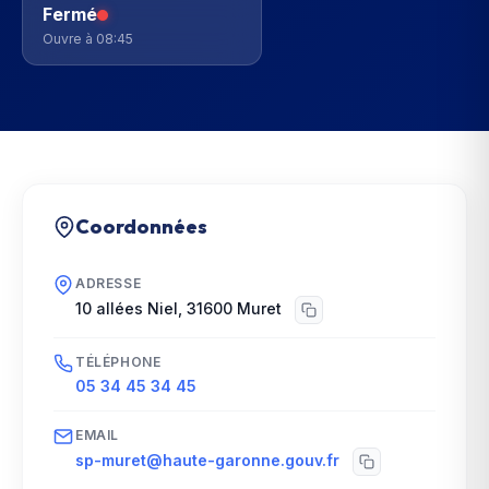
Fermé
Ouvre à 08:45
Coordonnées
ADRESSE
10 allées Niel
,
31600
Muret
TÉLÉPHONE
05 34 45 34 45
EMAIL
sp-muret@haute-garonne.gouv.fr