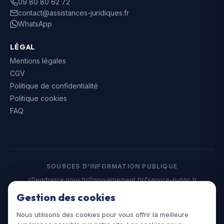
09 80 80 62 72
contact@assistances-juridiques.fr
WhatsApp
LÉGAL
Mentions légales
CGV
Politique de confidentialité
Politique cookies
FAQ
SOURCES D'INFORMATION PUBLIQUE
legifrance.gouv.fr
gouvernement.fr
service-public.fr
data.gouv.fr
Gestion des cookies
Nous utilisons des cookies pour vous offrir la meilleure
©
2026
Assistances Juridiques. Tous droits réservés.