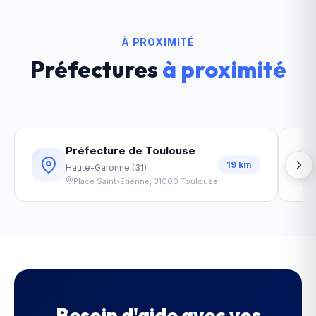
À PROXIMITÉ
Préfectures
à proximité
Préfecture de Toulouse
19
km
Haute-Garonne
(
31
)
Place Saint-Etienne
,
31000
Toulouse
Besoin d'aide avec vos