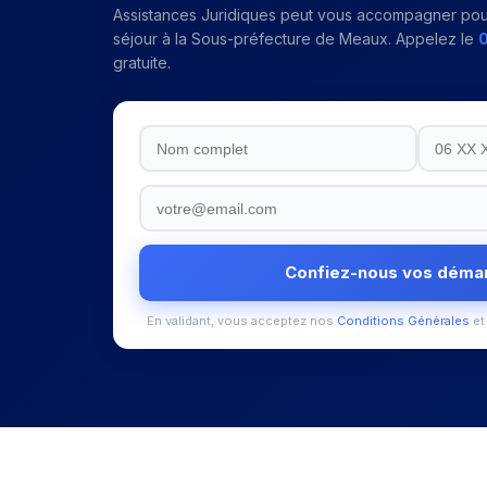
Assistances Juridiques peut vous accompagner pou
séjour
à la
Sous-préfecture de Meaux
. Appelez le
0
gratuite.
Confiez-nous vos déma
En validant, vous acceptez nos
Conditions Générales
et