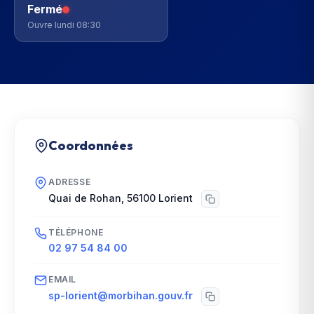
Fermé
Ouvre lundi 08:30
Coordonnées
ADRESSE
Quai de Rohan
,
56100
Lorient
TÉLÉPHONE
02 97 54 84 00
EMAIL
sp-lorient@morbihan.gouv.fr