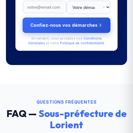
Confiez-nous vos démarches
En validant, vous acceptez nos
Conditions
Générales
et notre
Politique de confidentialité
.
QUESTIONS FRÉQUENTES
FAQ —
Sous-préfecture de
Lorient