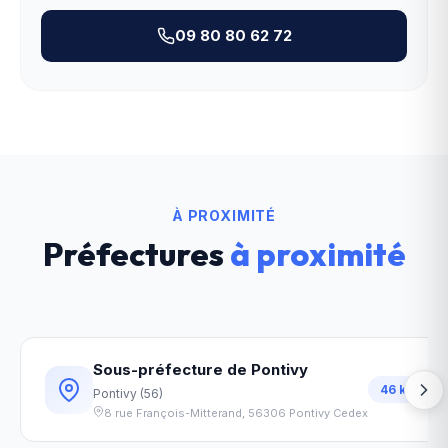
09 80 80 62 72
À PROXIMITÉ
Préfectures
à proximité
Sous-préfecture de Pontivy
46
km
Pontivy
(
56
)
8 rue François-Mitterand
,
56306
Pontivy Cedex