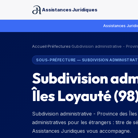
Assistances Juridiques
Assistances Juridiq
Accueil
Préfectures
Subdivision administrative - Provi
›
›
SOUS-PRÉFECTURE
—
SUBDIVISION ADMINISTRAT
Subdivision admi
Îles Loyauté
(
98
Subdivision administrative - Province des Îl
administratives pour les étrangers : titre de s
Assistances Juridiques vous accompagne.