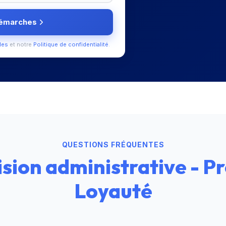
démarches
les
et notre
Politique de confidentialité
.
QUESTIONS FRÉQUENTES
sion administrative - Pr
Loyauté