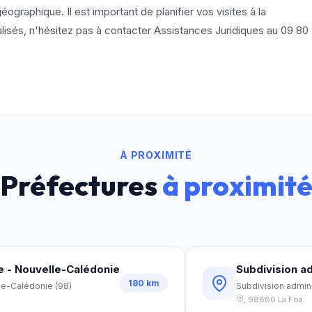
éographique. Il est important de planifier vos visites à la
lisés, n'hésitez pas à contacter Assistances Juridiques au
09 80
À PROXIMITÉ
Préfectures
à proximit
e - Nouvelle-Calédonie
Subdivision ad
180
km
lle-Calédonie
(
98
)
Subdivision admini
,
98880
La Foa