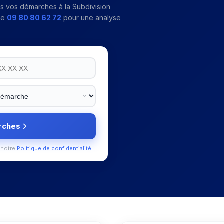
ns vos démarches à la
Subdivision
 le
09 80 80 62 72
pour une analyse
rches
 notre
Politique de confidentialité
.