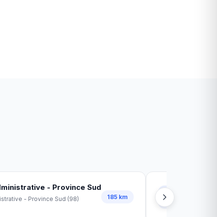
é
ministrative - Province Sud
Subdivisi
185
km
strative - Province Sud
(
98
)
Subdivision 
3039 avenu