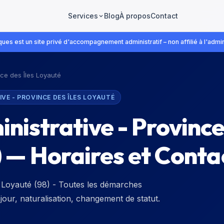
Blog
À propos
Contact
Services
ues est un site privé d'accompagnement administratif – non affilié à l'admin
nce des Îles Loyauté
IVE - PROVINCE DES ÎLES LOYAUTÉ
nistrative - Provinc
) — Horaires et Conta
es Loyauté (98) - Toutes les démarches
éjour, naturalisation, changement de statut.