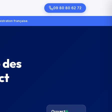
09 80 80 62 72
istration française.
e des
ct
Ouvert