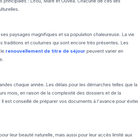
îles principales : Lifou, Maré et Ouvéa. Chacune de ces îles
turelles.
r ses paysages magnifiques et sa population chaleureuse. La vie
 traditions et coutumes qui sont encore très présentes. Les
 le
renouvellement de titre de séjour
peuvent varier en
e.
andes chaque année. Les délais pour les démarches telles que la
rs mois, en raison de la complexité des dossiers et de la
Il est conseillé de préparer vos documents à l'avance pour évite
ur leur beauté naturelle, mais aussi pour leur accès limité aux