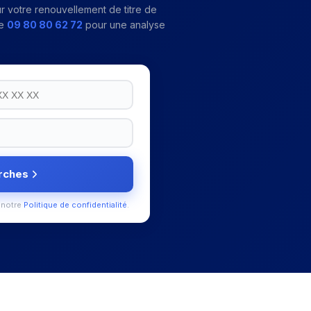
r votre
renouvellement de titre de
e
09 80 80 62 72
pour une analyse
rches
 notre
Politique de confidentialité
.