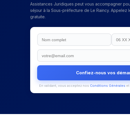
Assistances Juridiques peut vous accompagner pou
séjour
à la
Sous-préfecture de Le Raincy
. Appelez l
gratuite.
Confiez-nous vos déma
En validant, vous acceptez nos
Conditions Générales
et