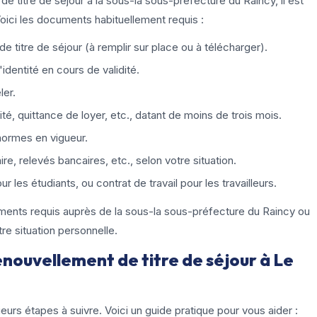
 titre de séjour à la sous-la sous-préfecture du Raincy, il est
Voici les documents habituellement requis :
 titre de séjour (à remplir sur place ou à télécharger).
identité en cours de validité.
er.
ité, quittance de loyer, etc., datant de moins de trois mois.
ormes en vigueur.
aire, relevés bancaires, etc., selon votre situation.
ur les étudiants, ou contrat de travail pour les travailleurs.
ocuments requis auprès de la sous-la sous-préfecture du Raincy ou
otre situation personnelle.
enouvellement de titre de séjour à Le
eurs étapes à suivre. Voici un guide pratique pour vous aider :