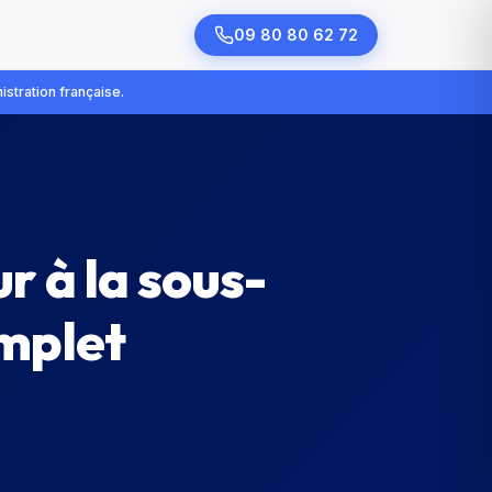
09 80 80 62 72
istration française.
r à la sous-
omplet