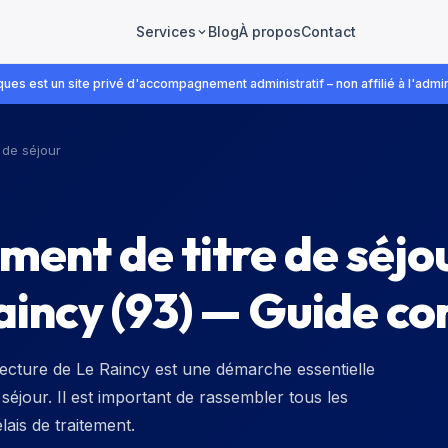
Blog
À propos
Contact
Services
ues est un site privé d'accompagnement administratif – non affilié à l'admin
 de séjour
ent de titre de séjou
aincy (93) — Guide c
éfecture de Le Raincy est une démarche essentielle
séjour. Il est important de rassembler tous les
ais de traitement.