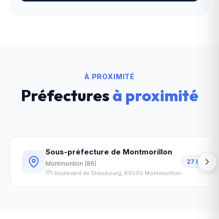
À PROXIMITÉ
Préfectures
à proximité
Sous-préfecture de Montmorillon
27
km
Montmorillon
(
86
)
1 boulevard de Strasbourg
,
86500
Montmorillon