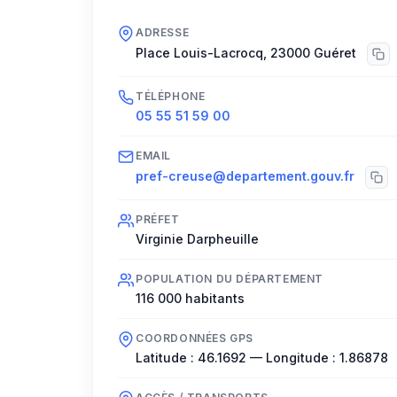
ADRESSE
Place Louis-Lacrocq
,
23000
Guéret
TÉLÉPHONE
05 55 51 59 00
EMAIL
pref-creuse@departement.gouv.fr
PRÉFET
Virginie Darpheuille
POPULATION DU DÉPARTEMENT
116 000
habitants
COORDONNÉES GPS
Latitude :
46.1692
— Longitude :
1.86878