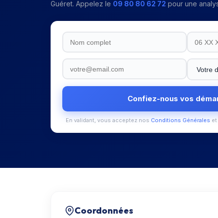
Guéret
. Appelez le
09 80 80 62 72
pour une analys
Confiez-nous vos déma
En validant, vous acceptez nos
Conditions Générales
et
Coordonnées