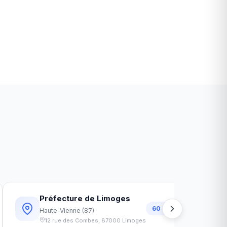
é
Préfecture de Limoges
60
km
Haute-Vienne
(
87
)
12 rue des Combes
,
87000
Limoges