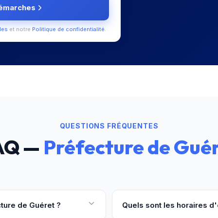
démarches
les
et notre
Politique de confidentialité
.
QUESTIONS FRÉQUENTES
AQ —
Préfecture de Gué
ture de Guéret ?
Quels sont les horaires d