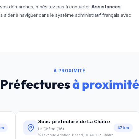
ou vos démarches, n'hésitez pas à contacter
Assistances
ous aider à naviguer dans le système administratif français avec
À PROXIMITÉ
Préfectures
à proximit
Sous-préfecture de La Châtre
km
47
km
La Châtre
(
36
)
1 avenue Aristide-Briand
,
36400
La Châtre