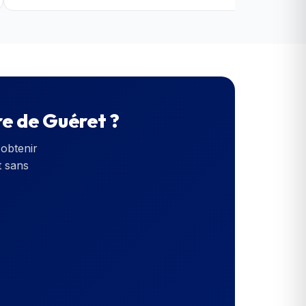
re de Guéret
?
obtenir
t sans