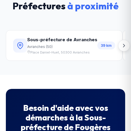
Préfectures
à proximité
Sous-préfecture de Avranches
39
km
Avranches
(
50
)
Place Daniel-Huet
,
50300
Avranches
Besoin d'aide avec vos
démarches à la
Sous-
préfecture de Fougères