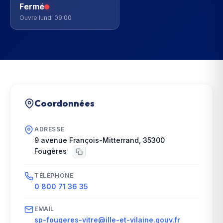
Fermé
Ouvre lundi 09:00
Coordonnées
ADRESSE
9 avenue François-Mitterrand
,
35300
Fougères
TÉLÉPHONE
0 800 71 36 35
EMAIL
sp-fougeres-vitre@ille-et-vilaine.gouv.fr