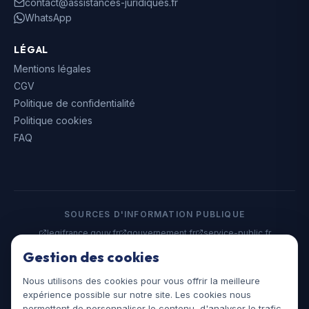
contact@assistances-juridiques.fr
WhatsApp
LÉGAL
Mentions légales
CGV
Politique de confidentialité
Politique cookies
FAQ
SOURCES D'INFORMATION PUBLIQUE
legifrance.gouv.fr
gouvernement.fr
service-public.fr
data.gouv.fr
Gestion des cookies
Nous utilisons des cookies pour vous offrir la meilleure
©
2026
Assistances Juridiques. Tous droits réservés.
expérience possible sur notre site. Les cookies nous
assistances-juridiques.fr
permettent de personnaliser le contenu, d'analyser le trafic