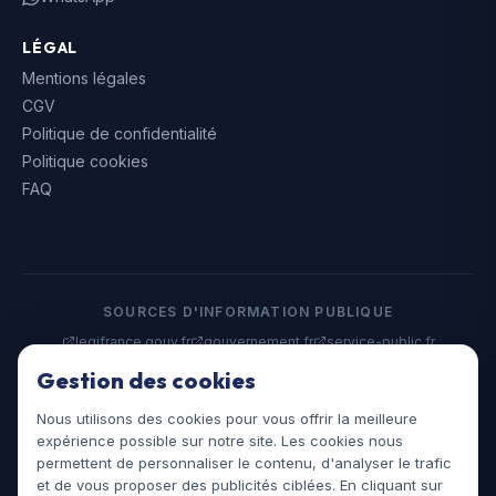
LÉGAL
Mentions légales
CGV
Politique de confidentialité
Politique cookies
FAQ
SOURCES D'INFORMATION PUBLIQUE
legifrance.gouv.fr
gouvernement.fr
service-public.fr
data.gouv.fr
Gestion des cookies
Nous utilisons des cookies pour vous offrir la meilleure
©
2026
Assistances Juridiques. Tous droits réservés.
expérience possible sur notre site. Les cookies nous
assistances-juridiques.fr
permettent de personnaliser le contenu, d'analyser le trafic
et de vous proposer des publicités ciblées. En cliquant sur