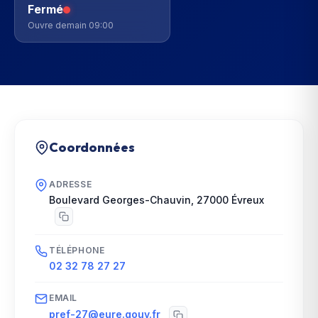
Fermé
Ouvre demain 09:00
Coordonnées
ADRESSE
Boulevard Georges-Chauvin
,
27000
Évreux
TÉLÉPHONE
02 32 78 27 27
EMAIL
pref-27@eure.gouv.fr