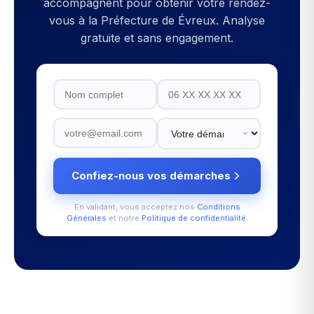
accompagnent pour obtenir votre rendez-
vous à la
Préfecture de Évreux
. Analyse
gratuite et sans engagement.
Confiez-nous vos démarches
En validant, vous acceptez nos
Conditions
Générales
et notre
Politique de confidentialité
.