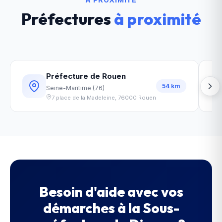
Préfectures
à proximité
Préfecture de Rouen
54
km
Seine-Maritime
(
76
)
7 place de la Madeleine
,
76000
Rouen
Besoin d'aide avec vos
démarches à la
Sous-