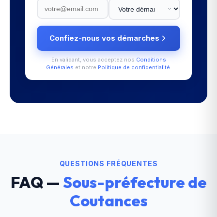
Confiez-nous vos démarches
En validant, vous acceptez nos
Conditions
Générales
et notre
Politique de confidentialité
.
QUESTIONS FRÉQUENTES
FAQ —
Sous-préfecture de
Coutances