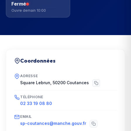
Fermé
Ouvre demain 10:00
Coordonnées
ADRESSE
Square Lebrun
,
50200
Coutances
TÉLÉPHONE
02 33 19 08 80
EMAIL
sp-coutances@manche.gouv.fr