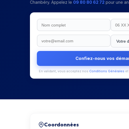
Chambéry
. Appelez le
09 80 80 62 72
pour une ana
Confiez-nous vos déma
En validant, vous acceptez nos
Conditions Générales
et
Coordonnées