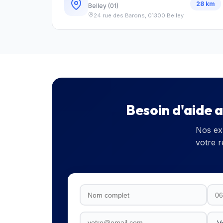
28
km
Belley
(
01
)
24 rue des Barons
,
01300
Belley
Besoin d'aide 
Nos ex
votre 