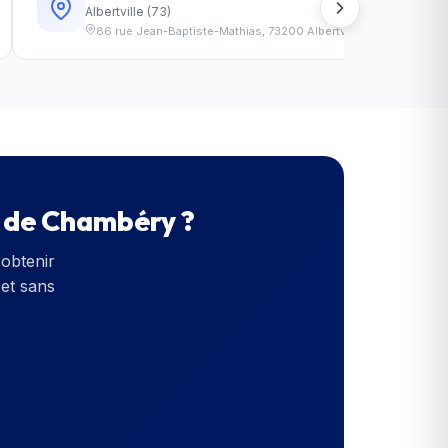
38
km
Albertville
(
73
)
86 rue Jean-Baptiste-Mathias
,
73200
Albertville
e de Chambéry
?
obtenir
 et sans