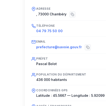
ADRESSE
,
73000
Chambéry
TÉLÉPHONE
04 79 75 50 00
EMAIL
prefecture@savoie.gouv.fr
PRÉFET
Pascal Bolot
POPULATION DU DÉPARTEMENT
436 000
habitants
COORDONNÉES GPS
Latitude :
45.5667
— Longitude :
5.92099