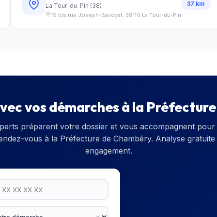
37
km
La Tour-du-Pin
(
38
)
19 bis rue Joseph-Savoyat
,
38110
La Tour-du-Pin
avec vos démarches à la
Préfectur
perts préparent votre dossier et vous accompagnent pour 
rendez-vous à la
Préfecture de Chambéry
. Analyse gratuite
engagement.