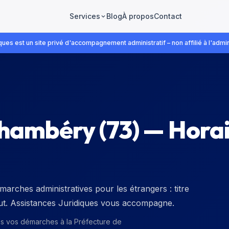
Blog
À propos
Contact
Services
ues est un site privé d'accompagnement administratif – non affilié à l'admin
Chambéry
(
73
) — Horai
arches administratives pour les étrangers : titre
tut. Assistances Juridiques vous accompagne.
ns vos démarches à la
Préfecture de