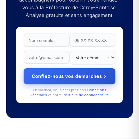
vous à la
Préfecture de Cergy-Pontoise
.
Analyse gratuite et sans engagement.
Confiez-nous vos démarches
En validant, vous acceptez nos
Conditions
Générales
et notre
Politique de confidentialité
.