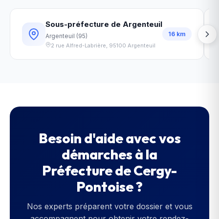
Sous-préfecture de Argenteuil
16
km
Argenteuil
(
95
)
2 rue Alfred-Labrière
,
95100
Argenteuil
Besoin d'aide avec vos
démarches à la
Préfecture de Cergy-
Pontoise
?
Nos experts préparent votre dossier et vous
accompagnent pour obtenir votre rendez-