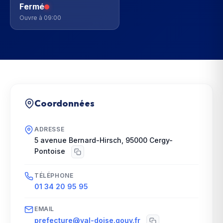
Fermé
Ouvre à 09:00
Coordonnées
ADRESSE
5 avenue Bernard-Hirsch
,
95000
Cergy-
Pontoise
TÉLÉPHONE
01 34 20 95 95
EMAIL
prefecture@val-doise.gouv.fr