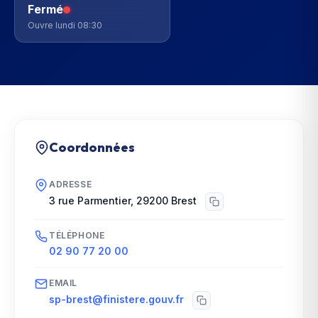
Fermé
Ouvre lundi 08:30
Coordonnées
ADRESSE
3 rue Parmentier
,
29200
Brest
TÉLÉPHONE
02 90 77 20 00
EMAIL
sp-brest@finistere.gouv.fr