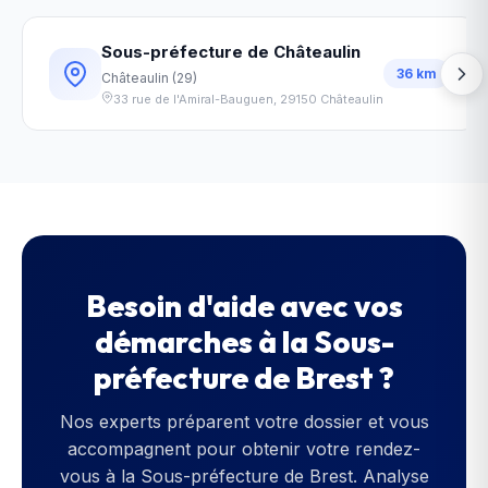
Sous-préfecture de Châteaulin
36
km
Châteaulin
(
29
)
33 rue de l'Amiral-Bauguen
,
29150
Châteaulin
Besoin d'aide avec vos
démarches à la
Sous-
préfecture de Brest
?
Nos experts préparent votre dossier et vous
accompagnent pour obtenir votre rendez-
vous à la
Sous-préfecture de Brest
. Analyse