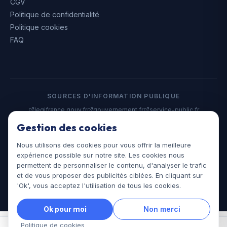
CGV
Politique de confidentialité
Politique cookies
FAQ
SOURCES D'INFORMATION PUBLIQUE
legifrance.gouv.fr
gouvernement.fr
service-public.fr
data.gouv.fr
Gestion des cookies
Nous utilisons des cookies pour vous offrir la meilleure
©
2026
Assistances Juridiques. Tous droits réservés.
expérience possible sur notre site. Les cookies nous
assistances-juridiques.fr
permettent de personnaliser le contenu, d'analyser le trafic
et de vous proposer des publicités ciblées. En cliquant sur
'Ok', vous acceptez l'utilisation de tous les cookies.
Ok pour moi
Non merci
Politique de cookies